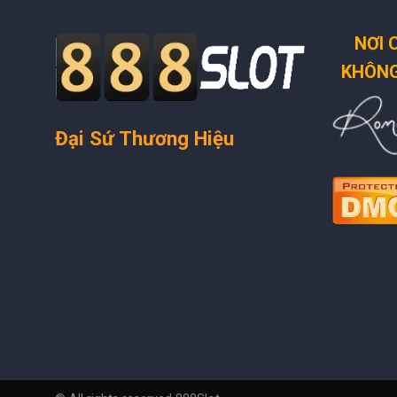
NƠI 
KHÔNG
Đại Sứ Thương Hiệu