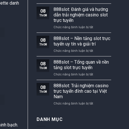
lette danh
Đánh
trực
giá
tuyến
888slot: Đánh giá và hướng
08
tổng
tại
dẫn trải nghiệm casino slot
Th08
quan
Việt
trực tuyến
và
Nam
888slot:
Chức năng bình luận bị tắt
trải
Đánh
nghiệm
giá
chơi
888slot – Nền tảng slot trực
08
và
slot
tuyến uy tín và giải trí
Th08
hướng
online
888slot
Chức năng bình luận bị tắt
dẫn
–
trải
Nền
888slot – Tổng quan về nền
nghiệm
08
tảng
casino
tảng slot trực tuyến
Th08
slot
slot
888slot
Chức năng bình luận bị tắt
trực
trực
–
tuyến
tuyến
Tổng
888slot: Trải nghiệm casino
uy
08
quan
tín
trực tuyến đỉnh cao tại Việt
Th08
về
và
Nam
nền
giải
888slot:
Chức năng bình luận bị tắt
tảng
trí
Trải
slot
nghiệm
trực
casino
tuyến
DANH MỤC
trực
minh bạch.
tuyến