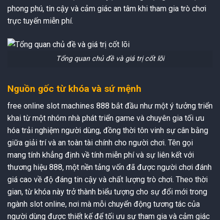
phong phú, tin cậy và cảm giác an tâm khi tham gia trò chơi
trực tuyến miễn phí.
Tổng quan chủ đề và giá trị cốt lõi
Nguồn gốc từ khóa và sứ mệnh
free online slot machines 888 bắt đầu như một ý tưởng triển
khai từ một nhóm nhà phát triển game và chuyên gia tối ưu
hóa trải nghiệm người dùng, đồng thời tôn vinh sự cân bằng
giữa giải trí và an toàn tài chính cho người chơi. Tên gọi
mang tính khẳng định về tính miễn phí và sự liên kết với
thương hiệu 888, một nền tảng vốn đã được người chơi đánh
giá cao về độ đáng tin cậy và chất lượng trò chơi. Theo thời
gian, từ khóa này trở thành biểu tượng cho sự đổi mới trong
ngành slot online, nơi mà mỗi chuyển động tương tác của
người dùng được thiết kế để tối ưu sự tham gia và cảm giác