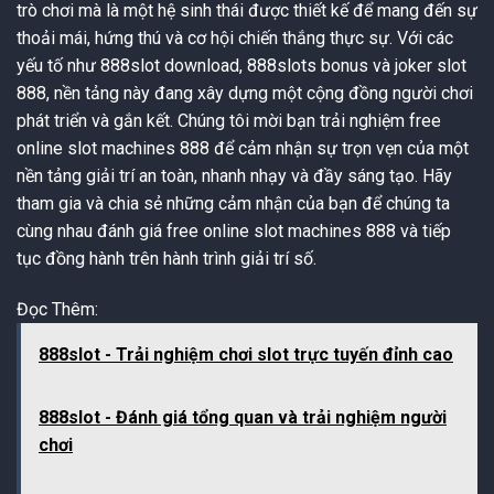
trò chơi mà là một hệ sinh thái được thiết kế để mang đến sự
thoải mái, hứng thú và cơ hội chiến thắng thực sự. Với các
yếu tố như 888slot download, 888slots bonus và joker slot
888, nền tảng này đang xây dựng một cộng đồng người chơi
phát triển và gắn kết. Chúng tôi mời bạn trải nghiệm free
online slot machines 888 để cảm nhận sự trọn vẹn của một
nền tảng giải trí an toàn, nhanh nhạy và đầy sáng tạo. Hãy
tham gia và chia sẻ những cảm nhận của bạn để chúng ta
cùng nhau đánh giá free online slot machines 888 và tiếp
tục đồng hành trên hành trình giải trí số.
Đọc Thêm:
888slot - Trải nghiệm chơi slot trực tuyến đỉnh cao
888slot - Đánh giá tổng quan và trải nghiệm người
chơi