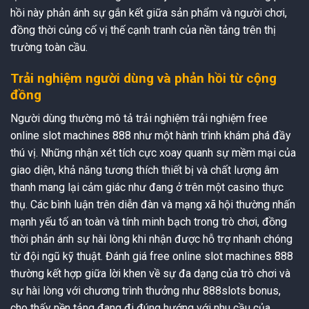
hồi này phản ánh sự gắn kết giữa sản phẩm và người chơi,
đồng thời củng cố vị thế cạnh tranh của nền tảng trên thị
trường toàn cầu.
Trải nghiệm người dùng và phản hồi từ cộng
đồng
Người dùng thường mô tả trải nghiệm trải nghiệm free
online slot machines 888 như một hành trình khám phá đầy
thú vị. Những nhận xét tích cực xoay quanh sự mềm mại của
giao diện, khả năng tương thích thiết bị và chất lượng âm
thanh mang lại cảm giác như đang ở trên một casino thực
thụ. Các bình luận trên diễn đàn và mạng xã hội thường nhấn
mạnh yếu tố an toàn và tính minh bạch trong trò chơi, đồng
thời phản ánh sự hài lòng khi nhận được hỗ trợ nhanh chóng
từ đội ngũ kỹ thuật. Đánh giá free online slot machines 888
thường kết hợp giữa lời khen về sự đa dạng của trò chơi và
sự hài lòng với chương trình thưởng như 888slots bonus,
cho thấy nền tảng đang đi đúng hướng với nhu cầu của