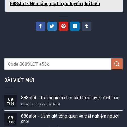
888slot - Nền tảng slot trực tuyến phổ biến
BÀI VIẾT MỚI
888slot - Trải nghiệm chơi slot trực tuyến đỉnh cao
09
Th08
888slot
Chức năng bình luận bị tắt
-
Trải
888slot - Đánh giá tổng quan và trải nghiệm người
09
nghiệm
chơi
Th08
chơi