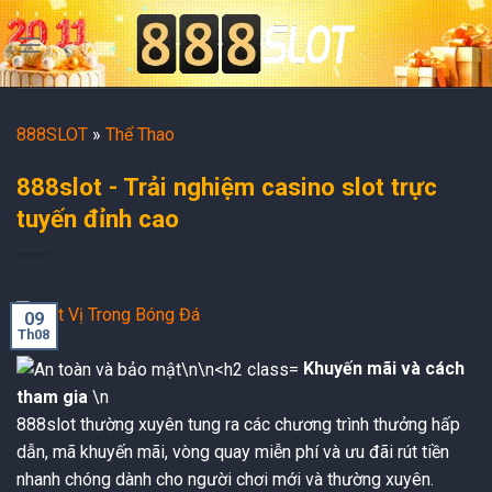
Skip
to
content
888SLOT
»
Thể Thao
888slot - Trải nghiệm casino slot trực
tuyến đỉnh cao
09
Th08
Khuyến mãi và cách
tham gia
\n
888slot thường xuyên tung ra các chương trình thưởng hấp
dẫn, mã khuyến mãi, vòng quay miễn phí và ưu đãi rút tiền
nhanh chóng dành cho người chơi mới và thường xuyên.