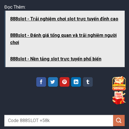
Đọc Thêm:
888slot - Trải nghiệm chơi slot trực tuyến đỉnh cao
888slot - Đánh giá tổng quan và trải nghiệm người
chơi
888slot - Nền tảng slot trực tuyến phổ biến