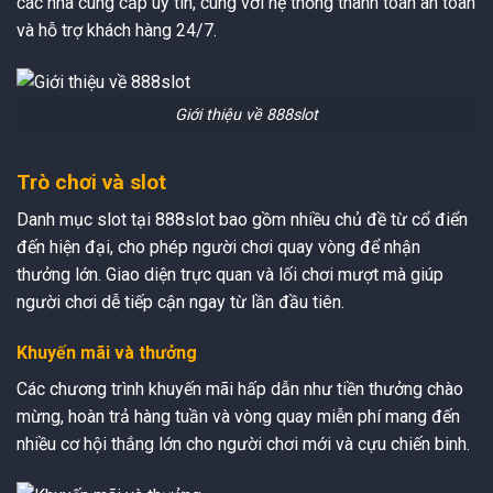
các nhà cung cấp uy tín, cùng với hệ thống thanh toán an toàn
và hỗ trợ khách hàng 24/7.
Giới thiệu về 888slot
Trò chơi và slot
Danh mục slot tại 888slot bao gồm nhiều chủ đề từ cổ điển
đến hiện đại, cho phép người chơi quay vòng để nhận
thưởng lớn. Giao diện trực quan và lối chơi mượt mà giúp
người chơi dễ tiếp cận ngay từ lần đầu tiên.
Khuyến mãi và thưởng
Các chương trình khuyến mãi hấp dẫn như tiền thưởng chào
mừng, hoàn trả hàng tuần và vòng quay miễn phí mang đến
nhiều cơ hội thắng lớn cho người chơi mới và cựu chiến binh.