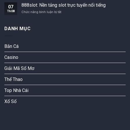
phá
888slot: Nền tảng slot trực tuyến nổi tiếng
cao
07
nền
tại
Th08
888slot:
Chức năng bình luận bị tắt
tảng
Việt
Nền
slot
Nam
tảng
trực
slot
DANH MỤC
tuyến
trực
uy
tuyến
tín
nổi
và
Bắn Cá
tiếng
an
toàn
Casino
Giải Mã Sổ Mơ
Thể Thao
Top Nhà Cái
Xổ Số