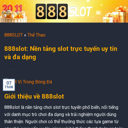
Skip
to
content
888SLOT
»
Thể Thao
888slot: Nền tảng slot trực tuyến uy tín
và đa dạng
07
Th08
Giới thiệu về 888slot
888slot là nền tảng chơi slot trực tuyến phổ biến, nổi tiếng
với danh mục trò chơi đa dạng và trải nghiệm người dùng
thân thiện. Người chơi có thể thưởng thức các tựa game từ