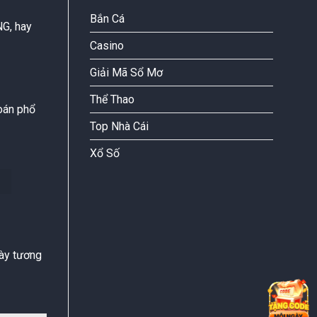
nghiệm
Bắn Cá
slot
NG, hay
trực
Casino
tuyến
tại
Việt
Giải Mã Sổ Mơ
Nam
Thể Thao
toán phổ
Top Nhà Cái
Xổ Số
này tương