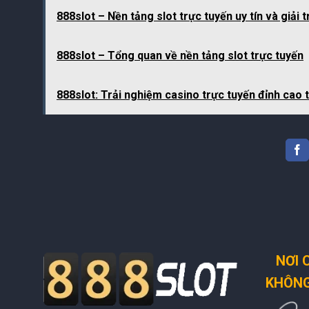
888slot – Nền tảng slot trực tuyến uy tín và giải tr
888slot – Tổng quan về nền tảng slot trực tuyến
888slot: Trải nghiệm casino trực tuyến đỉnh cao 
NƠI 
KHÔNG