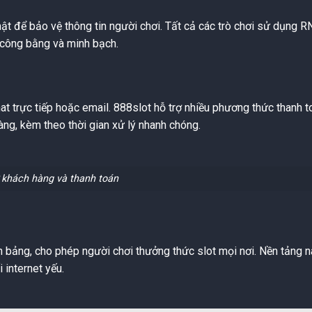
 để bảo vệ thông tin người chơi. Tất cả các trò chơi sử dụng R
 công bằng và minh bạch.
hat trực tiếp hoặc email. 888slot hỗ trợ nhiều phương thức thanh 
àng, kèm theo thời gian xử lý nhanh chóng.
 khách hàng và thanh toán
nh bảng, cho phép người chơi thưởng thức slot mọi nơi. Nền tảng 
 internet yếu.